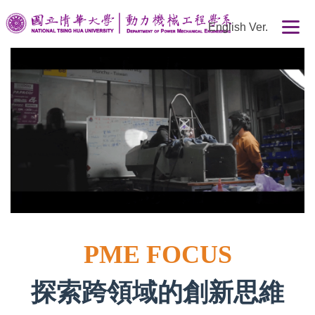
跳
English Ver.
到
主
要
內
容
區
PME FOCUS
探索跨領域的創新思維