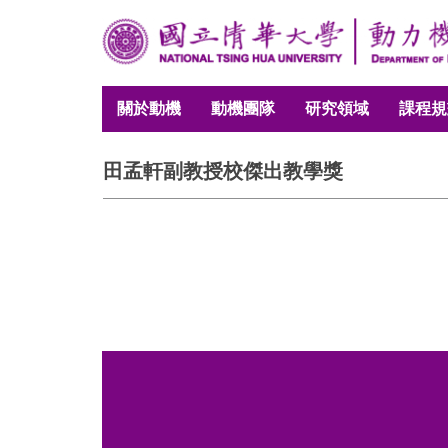
跳
到
主
要
關於動機
動機團隊
研究領域
課程規
內
容
區
田孟軒副教授校傑出教學獎