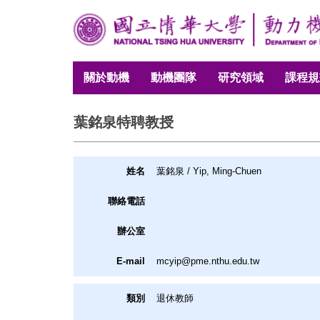
跳
到
主
要
關於動機
動機團隊
研究領域
課程規
內
容
區
葉銘泉特聘教授
姓名
葉銘泉 /
Yip, Ming-Chuen
聯絡電話
辦公室
E-mail
mcyip@pme.nthu.edu.tw
類別
退休教師