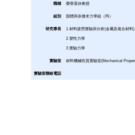
職稱
榮譽退休教授
組別
固體與奈微米力學組（丙）
研究專長
1.材料疲勞實驗與分析(金屬及複合材料)
2.塑性力學
3.實驗力學
實驗室
材料機械性質實驗室(Mechanical Propert
實驗室聯絡電話