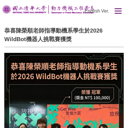
跳
English Ver.
到
主
要
恭喜陳榮順老師指導動機系學生於2026
內
WildBot機器人挑戰賽獲獎
容
區