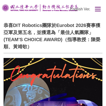
跳
English Ver.
到
主
要
恭喜DIT Robotics團隊於Eurobot 2026賽事獲
內
亞軍及第五名，並獲選為「最佳人氣團隊」
容
區
(TEAM'S CHOICE AWARD)（指導教授：陳榮
順、黃靖欹）