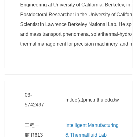
Engineering at University of California, Berkeley, in 
Postdoctoral Researcher in the University of California
Scientist in Lawrence Berkeley National Lab. He speci
and mass transport phenomena, solarthermal-hydrogen
thermal management for precision machinery, and nano
03-
mtlee(a)pme.nthu.edu.tw
5742497
工程一
Intelligent Manufacturing
館 R613
& Thermalfluid Lab