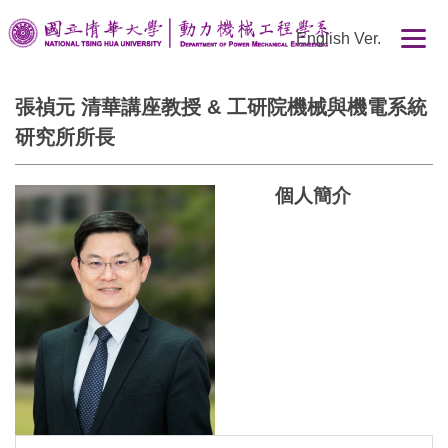
跳
English Ver.
到
主
要
張禎元 清華講座教授 & 工研院機械與機電系統
內
研究所所長
容
區
個人簡介