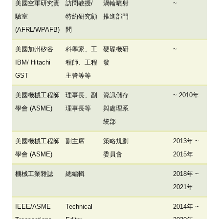
美國空軍研究實
訪問教授/
渦輪噴射
~
驗室
特約研究顧
推進部門
(AFRL/WPAFB)
問
美國加州矽谷
科學家、工
硬碟機研
~
IBM/ Hitachi
程師、工程
發
GST
主管等等
美國機械工程師
理事長、副
資訊儲存
~ 2010年
學會 (ASME)
理事長等
與處理系
統部
美國機械工程師
副主席
策略規劃
2013年 ~
學會 (ASME)
委員會
2015年
機械工業雜誌
總編輯
2018年 ~
2021年
IEEE/ASME
Technical
2014年 ~