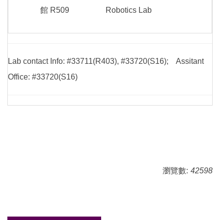
館 R509
Robotics Lab
Lab contact Info: #33711(R403), #33720(S16); Assitant
Office: #33720(S16)
瀏覽數:
42598