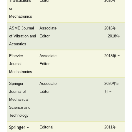
Transactions
Editor
2020年
on
Mechatronics
ASME Journal
Associate
2016年
of Vibration and
Editor
~ 2018年
Acoustics
Elsevier
Associate
2018年 ~
Journal –
Editor
Mechatronics
Springer
Associate
2020年5
Journal of
Editor
月 ~
Mechanical
Science and
Technology
Editorial
2011年 ~
Springer –