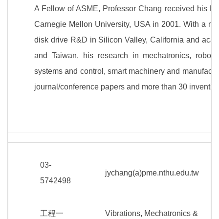
A Fellow of ASME, Professor Chang received his Ph
Carnegie Mellon University, USA in 2001. With a mi
disk drive R&D in Silicon Valley, California and a
and Taiwan, his research in mechatronics, robotic
systems and control, smart machinery and manufactu
journal/conference papers and more than 30 invention
03-
jychang(a)pme.nthu.edu.tw
5742498
工程一
Vibrations, Mechatronics &