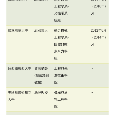
工程學系-
~ 2018年7
光機電系
月
統組
國立清華大學
組召集人
動力機械
2012年8月
工程學系-
~ 2014年7
固體與微
月
奈米力學
組
紐西蘭梅西大學
資深講師
工程與先
~
(相當於副
進技術學
教授)
院
美國華盛頓州立
助理教授
機械與材
~
大學
料工程學
院