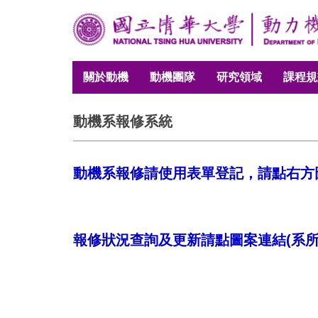
跳
到
主
要
關於動機
動機團隊
研究領域
課程規
內
容
區
動機系報修系統
動機系報修請使用表單登記，請點右方
報修狀況查詢及更新請點圖案連結(系所